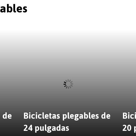
gables
s de
Bicicletas plegables de
Bic
24 pulgadas
20 