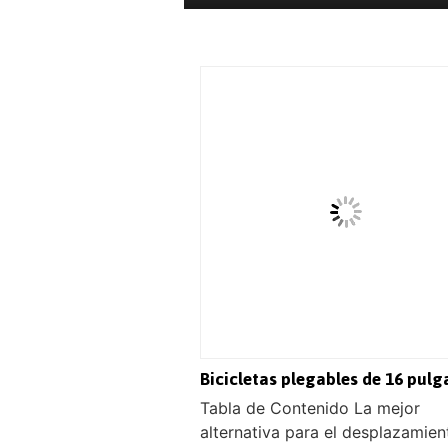
Bicicletas plegables de 16 pul
Tabla de Contenido La mejor
alternativa para el desplazamien