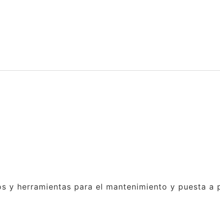
os y herramientas para el mantenimiento y puesta a 