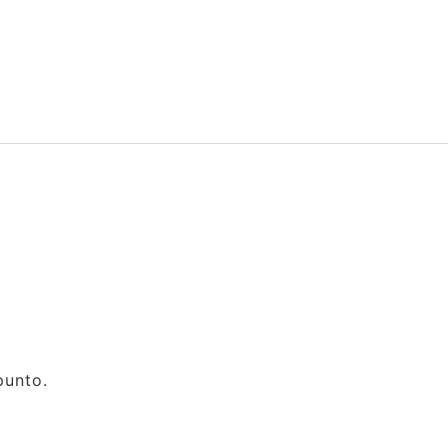
punto.