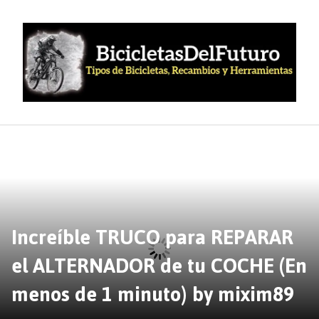
Saltar
al
contenido
Increíble TRUCO para REPARAR
el ALTERNADOR de tu COCHE (En
menos de 1 minuto) by mixim89